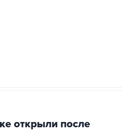
Приморье подростков, готовивших
а службе у электросетевых объектов и
НН 7725383515 Erid: F7NfYUJCUneVdwcydK6A
2027 года импорт, выпуск и обращение
ке открыли после