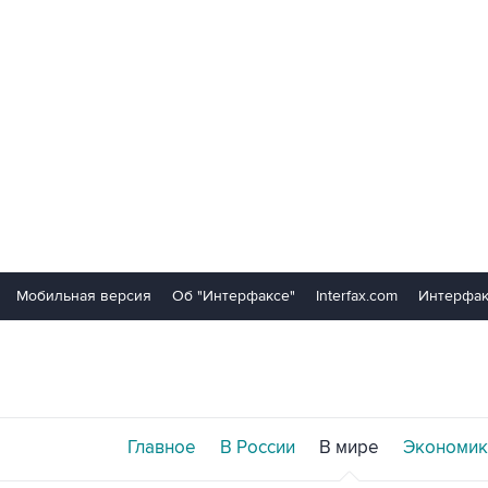
Мобильная версия
Об "Интерфаксе"
Interfax.com
Интерфак
Главное
В России
В мире
Экономик