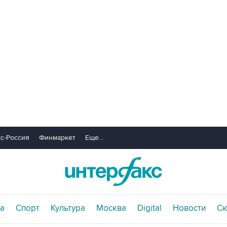
с-Россия
Финмаркет
Еще...
а
Спорт
Культура
Москва
Digital
Новости
С