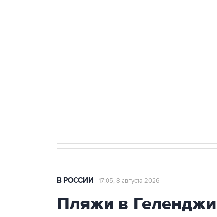
ФСБ сообщила о задержании в 
теракт на объекте Росгвардии
Беспилотные технологии и ИИ н
агрокомплексов
Социальная реклама, АНО «Национальные приоритеты».
И
Кабмин РФ разрешил до 1 июля 
бензина Евро 2, Евро 3, Евро 4
В РОССИИ
17:05, 8 августа 2026
Пляжи в Геленджи