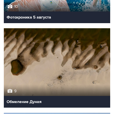
10
Фотохроника 5 августа
9
Обмеление Дуная