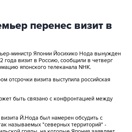
мьер перенес визит в
емьер-министр Японии Йосихико Нода вынужден
2 года визит в Россию, сообщили в четверг
рмацию японского телеканала NHK.
ром отсрочки визита выступила российская
 может быть связано с конфронтацией между
 визита Й.Нода был намерен обсудить с
так называемых "северных территорий" -
ильской гряды, на которые Япония заявляет