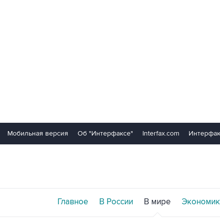
Мобильная версия
Об "Интерфаксе"
Interfax.com
Интерфак
Главное
В России
В мире
Экономик