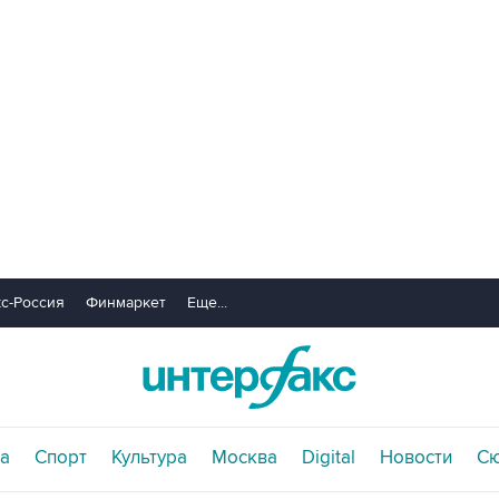
с-Россия
Финмаркет
Еще...
а
Спорт
Культура
Москва
Digital
Новости
С