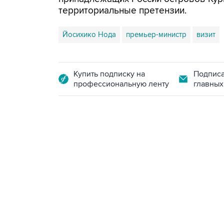
территориальные претензии.
Йосихико Нода
премьер-министр
визит
Купить подписку на
Подписа
профессиональную ленту
главных
15:54, 6 августа 2026