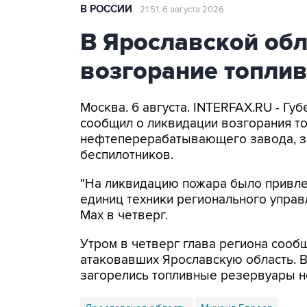
В РОССИИ
21:51, 6 августа 2026
В Ярославской об
возгорание топли
Москва. 6 августа. INTERFAX.RU - Г
сообщил о ликвидации возгорания т
нефтеперерабатывающего завода, з
беспилотников.
"На ликвидацию пожара было привлеч
единиц техники регионального управ
Мах в четверг.
Утром в четверг глава региона сооб
атаковавших Ярославскую область. 
загорелись топливные резервуары 