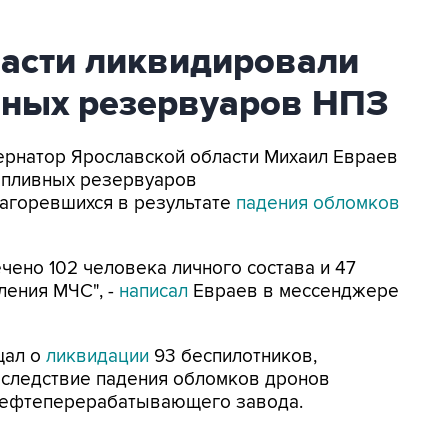
ласти ликвидировали
вных резервуаров НПЗ
убернатор Ярославской области Михаил Евраев
опливных резервуаров
агоревшихся в результате
падения обломков
ено 102 человека личного состава и 47
ления МЧС", -
написал
Евраев в мессенджере
щал о
ликвидации
93 беспилотников,
Вследствие падения обломков дронов
нефтеперерабатывающего завода.