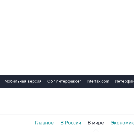
Мобильная версия
Об "Интерфаксе"
Interfax.com
Интерфак
Главное
В России
В мире
Экономик