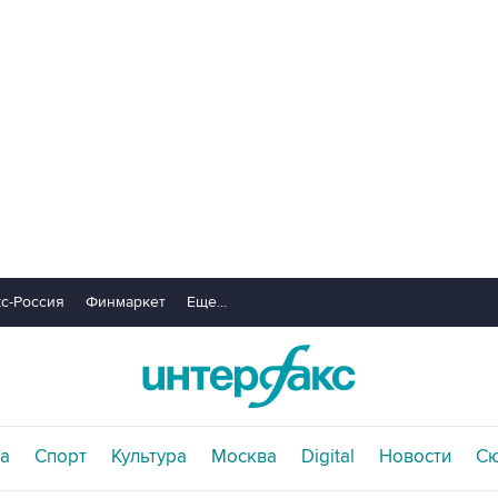
с-Россия
Финмаркет
Еще...
а
Спорт
Культура
Москва
Digital
Новости
С