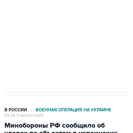
Промышленное предприятие в Самарской
области подверглось атаке БПЛА
Беспилотные технологии и ИИ на службе у
электросетевых объектов и агрокомплексов
Социальная реклама, АНО «Национальные приоритеты».
ИНН 7725383515 Erid: F7NfYUJCUneVdwcydK6A
Кабмин РФ разрешил до 1 июля 2027 года
импорт, выпуск и обращение бензина Евро 2,
Евро 3, Евро 4
В РОССИИ
ВОЕННАЯ ОПЕРАЦИЯ НА УКРАИНЕ
→
09:29, 9 августа 2026
Минобороны РФ сообщило об