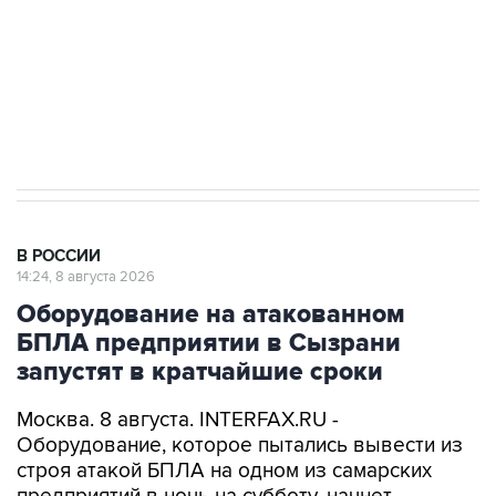
Социальная реклама, АНО «Национальные приоритеты».
ИНН 7725383515 Erid: F7NfYUJCUneVdwcydK6A
Кабмин РФ разрешил до 1 июля 2027 года
импорт, выпуск и обращение бензина Евро 2,
Евро 3, Евро 4
В РОССИИ
14:24, 8 августа 2026
Оборудование на атакованном
БПЛА предприятии в Сызрани
запустят в кратчайшие сроки
Москва. 8 августа. INTERFAX.RU -
Оборудование, которое пытались вывести из
строя атакой БПЛА на одном из самарских