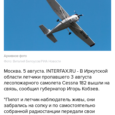
Архивное фото
Фото: Виталий Белоусов/РИА Новости
Москва. 5 августа. INTERFAX.RU - В Иркутской
области летчики пропавшего 3 августа
лесопожарного самолета Cessna 182 вышли на
связь, сообщил губернатор Игорь Кобзев.
"Пилот и летчик-наблюдатель живы, они
забрались на сопку и по самостоятельно
собранной радиостанции передали свои
координаты самолету Бодайбо - Иркутск.
Также попросили передать родителям, что