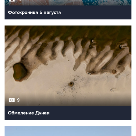
9
Обмеление Дуная