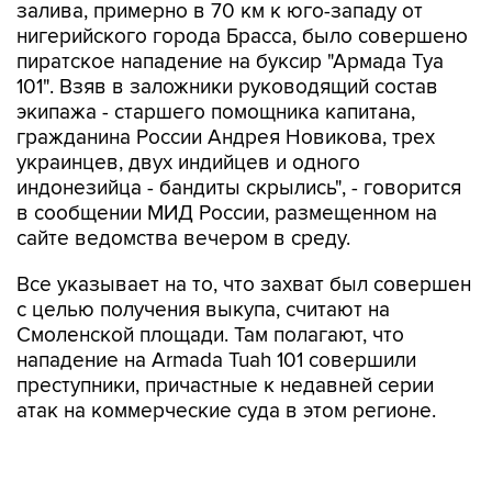
залива, примерно в 70 км к юго-западу от
нигерийского города Брасса, было совершено
пиратское нападение на буксир "Армада Туа
101". Взяв в заложники руководящий состав
экипажа - старшего помощника капитана,
гражданина России Андрея Новикова, трех
украинцев, двух индийцев и одного
индонезийца - бандиты скрылись", - говорится
в сообщении МИД России, размещенном на
сайте ведомства вечером в среду.
Все указывает на то, что захват был совершен
с целью получения выкупа, считают на
Смоленской площади. Там полагают, что
нападение на Armada Tuah 101 совершили
преступники, причастные к недавней серии
атак на коммерческие суда в этом регионе.
Напомним, 7 февраля у западных берегов
Африки нигерийские пираты напали на судно