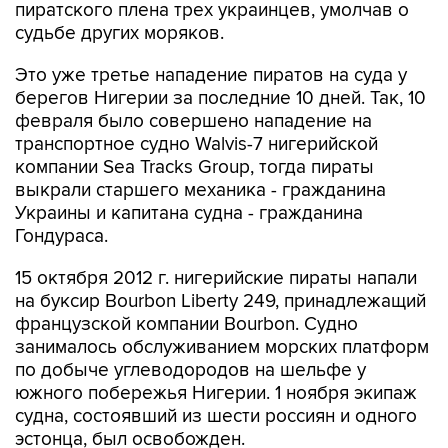
Это уже третье нападение пиратов на суда у
берегов Нигерии за последние 10 дней. Так, 10
февраля было совершено нападение на
транспортное судно Walvis-7 нигерийской
компании Sea Tracks Group, тогда пираты
выкрали старшего механика - гражданина
Украины и капитана судна - гражданина
Гондураса.
15 октября 2012 г. нигерийские пираты напали
на буксир Bourbon Liberty 249, принадлежащий
французской компании Bourbon. Судно
занималось обслуживанием морских платформ
по добыче углеводородов на шельфе у
южного побережья Нигерии. 1 ноября экипаж
судна, состоявший из шести россиян и одного
эстонца, был освобожден.
Нигерия
пираты
заложники
выкуп
МИД
судно