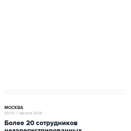
ФСБ сообщила о задержании в Приморье
подростков, готовивших теракт на объекте
Росгвардии
Беспилотные технологии и ИИ на службе у
электросетевых объектов и агрокомплексов
Социальная реклама, АНО «Национальные приоритеты».
ИНН 7725383515 Erid: F7NfYUJCUneVdwcydK6A
Аксенов сообщил о четвертом погибшем в
результате атаки ВСУ на Крым
МОСКВА
09:50, 7 августа 2026
Более 20 сотрудников
незарегистрированных