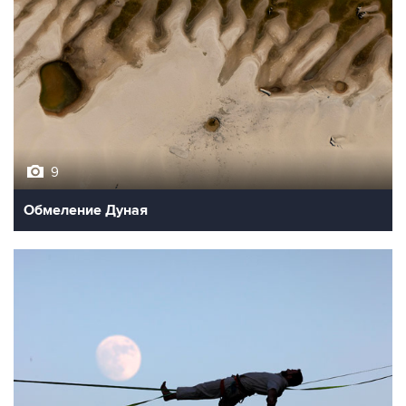
9
Обмеление Дуная