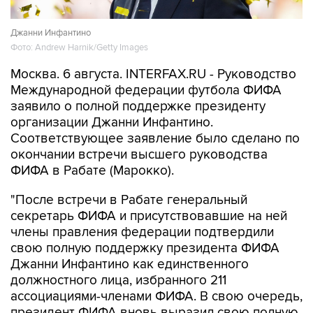
Джанни Инфантино
Фото: Andrew Harnik/Getty Images
Москва. 6 августа. INTERFAX.RU - Руководство
Международной федерации футбола ФИФА
заявило о полной поддержке президенту
организации Джанни Инфантино.
Соответствующее заявление было сделано по
окончании встречи высшего руководства
ФИФА в Рабате (Марокко).
"После встречи в Рабате генеральный
секретарь ФИФА и присутствовавшие на ней
члены правления федерации подтвердили
свою полную поддержку президента ФИФА
Джанни Инфантино как единственного
должностного лица, избранного 211
ассоциациями-членами ФИФА. В свою очередь,
президент ФИФА вновь выразил свою полную