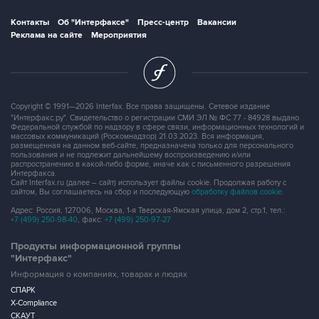
Реклама на сайте
Мероприятия
Copyright © 1991—2026 Interfax. Все права защищены. Сетевое издание
"Интерфакс.ру". Свидетельство о регистрации СМИ ЭЛ № ФС 77 - 84928 выдано
Федеральной службой по надзору в сфере связи, информационных технологий и
массовых коммуникаций (Роскомнадзор) 21.03.2023. Вся информация,
размещенная на данном веб-сайте, предназначена только для персонального
пользования и не подлежит дальнейшему воспроизведению и/или
распространению в какой-либо форме, иначе как с письменного разрешения
Интерфакса.
Сайт Interfax.ru (далее – сайт) использует файлы cookie. Продолжая работу с
сайтом, Вы соглашаетесь на сбор и последующую
обработку файлов cookie
.
Адрес: Россия, 127006, Москва, 1-я Тверская-Ямская улица, дом 2, стр.1, тел.:
+7 (499) 250-98-40
, факс:
+7 (499) 250-97-27
Продукты информационной группы
"Интерфакс"
Информация о компаниях, товарах и людях
СПАРК
X-Compliance
СКАУТ
Маркер
АСТРА