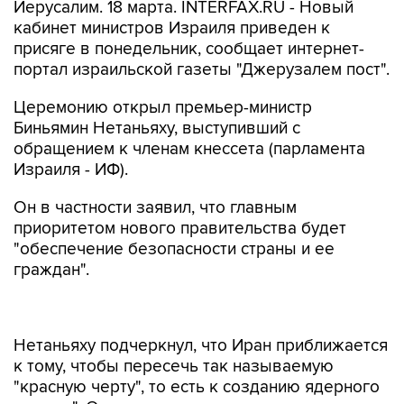
Иерусалим. 18 марта. INTERFAX.RU - Новый
кабинет министров Израиля приведен к
присяге в понедельник, сообщает интернет-
портал израильской газеты "Джерузалем пост".
Церемонию открыл премьер-министр
Биньямин Нетаньяху, выступивший с
обращением к членам кнессета (парламента
Израиля - ИФ).
Он в частности заявил, что главным
приоритетом нового правительства будет
"обеспечение безопасности страны и ее
граждан".
Нетаньяху подчеркнул, что Иран приближается
к тому, чтобы пересечь так называемую
"красную черту", то есть к созданию ядерного
оружия". Он также сказал, что одна из главных
угроз для Израиля - попадание "одного из