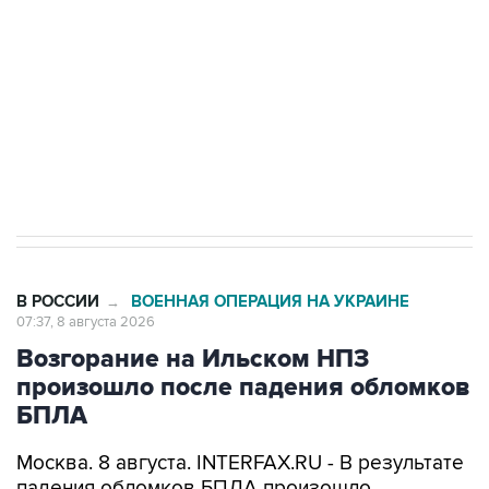
Социальная реклама, АНО «Национальные приоритеты».
ИНН 7725383515 Erid: F7NfYUJCUneVdwcydK6A
Кабмин РФ разрешил до 1 июля 2027 года
импорт, выпуск и обращение бензина Евро 2,
Евро 3, Евро 4
В РОССИИ
ВОЕННАЯ ОПЕРАЦИЯ НА УКРАИНЕ
→
07:37, 8 августа 2026
Возгорание на Ильском НПЗ
произошло после падения обломков
БПЛА
Москва. 8 августа. INTERFAX.RU - В результате
падения обломков БПЛА произошло
возгорание на Ильском НПЗ, сообщается в