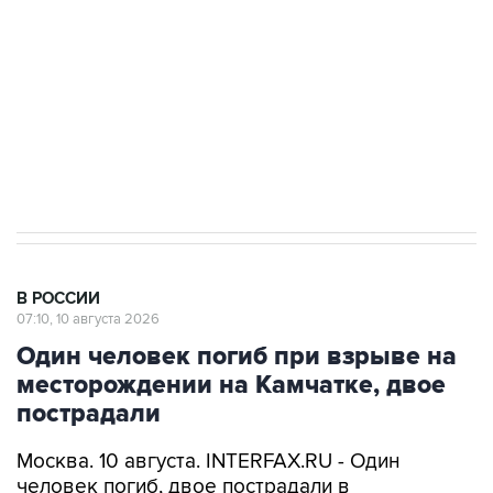
Беспилотные технологии и ИИ на службе у
электросетевых объектов и агрокомплексов
Социальная реклама, АНО «Национальные приоритеты».
ИНН 7725383515 Erid: F7NfYUJCUneVdwcydK6A
Путин вывел "Шереметьево" из
стратегического списка с целью снять
препятствие для приватизации
В РОССИИ
07:10, 10 августа 2026
Один человек погиб при взрыве на
месторождении на Камчатке, двое
пострадали
Москва. 10 августа. INTERFAX.RU - Один
человек погиб, двое пострадали в