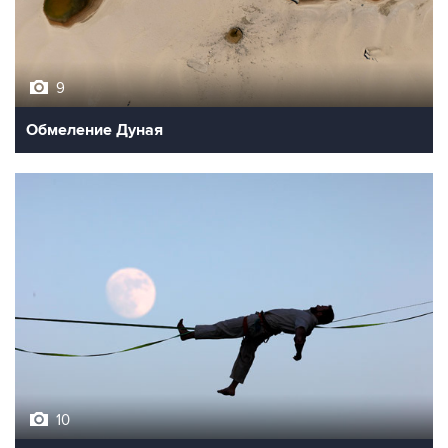
9
Обмеление Дуная
10