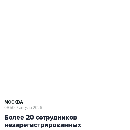
Путин сообщил о решении сосредоточить в
одних руках все службы тыла Минобороны
ФСБ сообщила о задержании в Приморье
подростков, готовивших теракт на объекте
Росгвардии
Трамп заявил, что переговоры с Ираном
начнутся в понедельник
МОСКВА
09:50, 7 августа 2026
Более 20 сотрудников
незарегистрированных