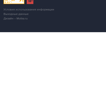
Условия использования информации
Выходные данные
Дизайн – Motka.ru