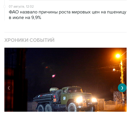
в июле на 9,9%
ХРОНИКИ СОБЫТИЙ
❮
❯
Военная операция на Украине
О
11001 материалов