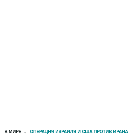
ФСБ сообщила о задержании в Приморье
подростков, готовивших теракт на объекте
Росгвардии
Беспилотные технологии и ИИ на службе у
электросетевых объектов и агрокомплексов
Социальная реклама, АНО «Национальные приоритеты».
ИНН 7725383515 Erid: F7NfYUJCUneVdwcydK6A
Кабмин РФ разрешил до 1 июля 2027 года
импорт, выпуск и обращение бензина Евро 2,
Евро 3, Евро 4
В МИРЕ
ОПЕРАЦИЯ ИЗРАИЛЯ И США ПРОТИВ ИРАНА
→
02:20, 8 августа 2026