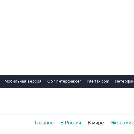
Мобильная версия
Об "Интерфаксе"
Interfax.com
Интерфак
Главное
В России
В мире
Экономик