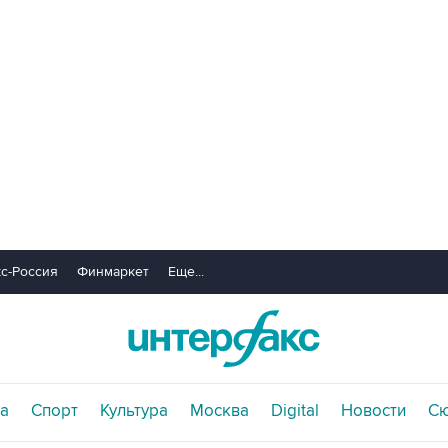
с-Россия
Финмаркет
Еще...
а
Спорт
Культура
Москва
Digital
Новости
С