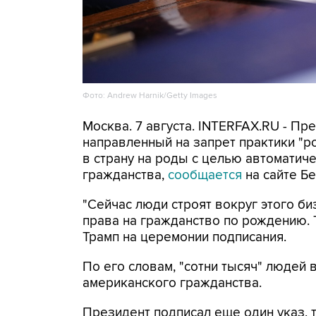
Фото: Andrew Harnik/Getty Images
Москва. 7 августа. INTERFAX.RU - П
направленный на запрет практики "
в страну на роды с целью автоматич
гражданства,
сообщается
на сайте Бе
"Сейчас люди строят вокруг этого би
права на гражданство по рождению. Т
Трамп на церемонии подписания.
По его словам, "сотни тысяч" людей
американского гражданства.
Президент подписал еще один указ, 