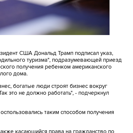
резидент США Дональд Трамп подписал указ,
родильного туризма", подразумевающей приезд
еского получения ребенком американского
лого дома.
знес, богатые люди строят бизнес вокруг
ак это не должно работать", - подчеркнул
 воспользовались таким способом получения
также касающийся права на гражданство по