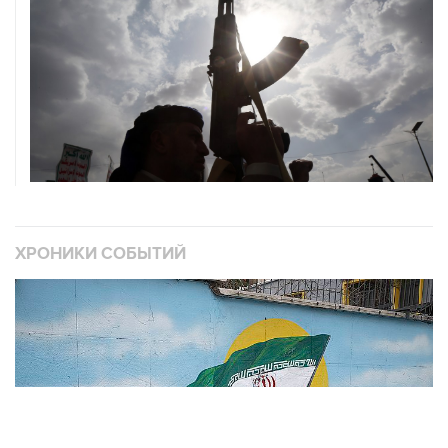
ХРОНИКИ СОБЫТИЙ
❮
❯