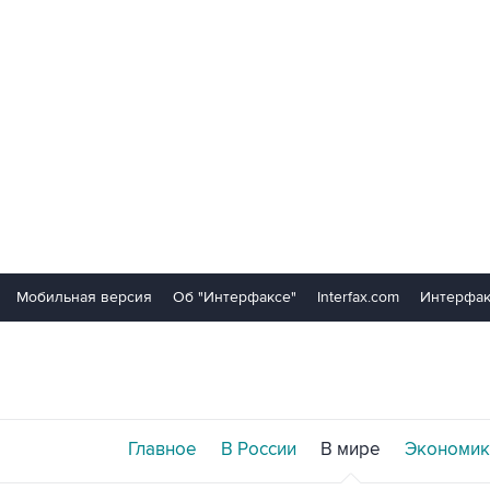
Мобильная версия
Об "Интерфаксе"
Interfax.com
Интерфак
Главное
В России
В мире
Экономик