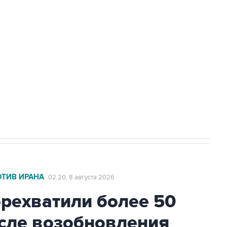
а службе у электросетевых объектов и
НН 7725383515 Erid: F7NfYUJCUneVdwcydK6A
2027 года импорт, выпуск и обращение
ОТИВ ИРАНА
02:20, 8 августа 2026
ехватили более 50
осле возобновления