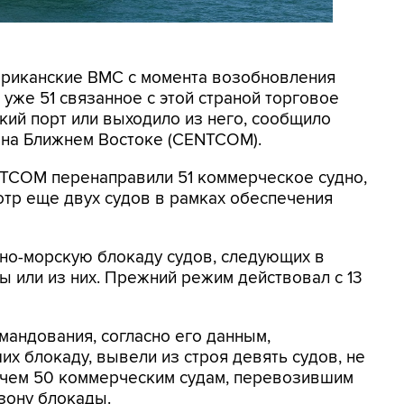
мериканские ВМС с момента возобновления
уже 51 связанное с этой страной торговое
кий порт или выходило из него, сообщило
на Ближнем Востоке (CENTCOM).
NTCOM перенаправили 51 коммерческое судно,
отр еще двух судов в рамках обеспечения
но-морскую блокаду судов, следующих в
 или из них. Прежний режим действовал с 13
мандования, согласно его данным,
х блокаду, вывели из строя девять судов, не
 чем 50 коммерческим судам, перевозившим
зону блокады.