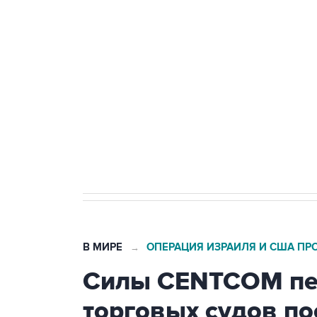
теракт на объекте Росгвардии
Беспилотные технологии и ИИ н
агрокомплексов
Социальная реклама, АНО «Национальные приоритеты».
И
Кабмин РФ разрешил до 1 июля 
бензина Евро 2, Евро 3, Евро 4
В МИРЕ
ОПЕРАЦИЯ ИЗРАИЛЯ И США ПР
→
Силы CENTCOM пер
торговых судов п