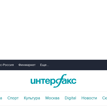
с-Россия
Финмаркет
Еще...
а
Спорт
Культура
Москва
Digital
Новости
С