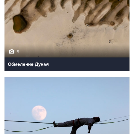
9
Обмеление Дуная