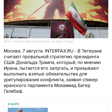
Фото: Fatemeh Bahrami/Anadolu via Getty Images
Москва. 7 августа. INTERFAX.RU - В Тегеране
считают провальной стратегию президента
США Дональда Трампа, который, по мнению
Ирана, пытается его запугать, и призывают
выполнить взятые обязательства для
урегулирования конфликта, заявил спикер
иранского парламента Мохаммад Багер
Галибаф.
В МИРЕ