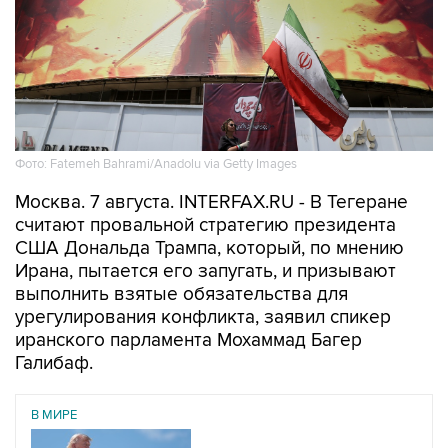
Фото: Fatemeh Bahrami/Anadolu via Getty Images
Москва. 7 августа. INTERFAX.RU - В Тегеране
считают провальной стратегию президента
США Дональда Трампа, который, по мнению
Ирана, пытается его запугать, и призывают
выполнить взятые обязательства для
урегулирования конфликта, заявил спикер
иранского парламента Мохаммад Багер
Галибаф.
В МИРЕ