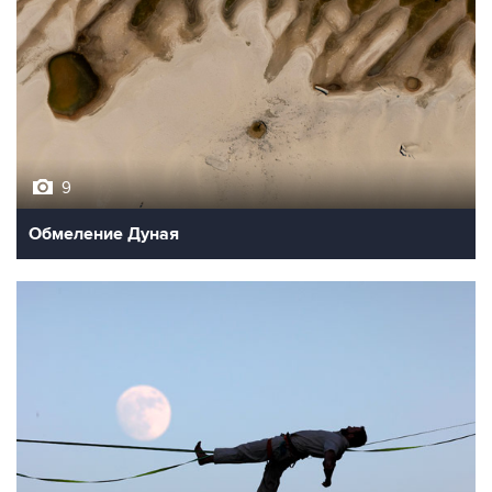
9
Обмеление Дуная