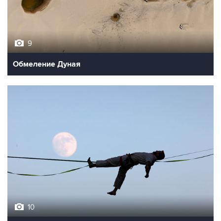
9
Обмеление Дуная
10