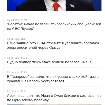
09 августа, 14:08
"Росатом" начал возвращать российских специалистов
на АЭС "Бушер"
08 августа, 18:57
Вэнс заявил, что США стремятся увеличить поставки
энергоносителей через Ормуз
08 августа, 17:03
Судно подверглось атаке вблизи берегов Омана
08 августа, 15:45
В "Газпроме" заявили, что ситуация с закачкой газа в
хранилища Европы усугубляется
08 августа, 15:21
Аракчи заявил, что Иран и Оман близки к соглашению
по Ормузскому проливу