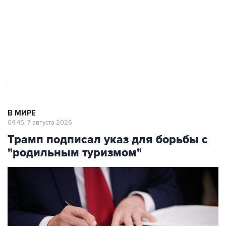
Социальная реклама, АНО «Национальные приоритеты».
ИНН 7725383515 Erid: F7NfYUJCUneVdTRF8PRs
Аксенов сообщил о четвертом погибшем в
результате атаки ВСУ на Крым
В МИРЕ
04:45, 7 августа 2026
Трамп подписал указ для борьбы с
"родильным туризмом"