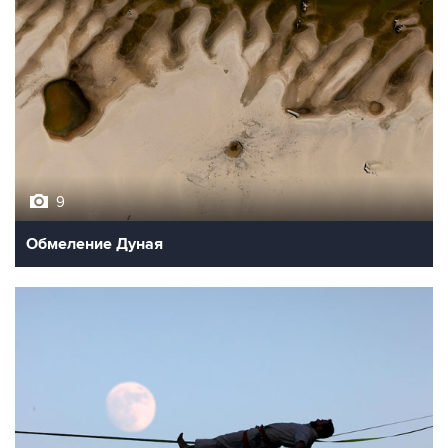
9
Обмеление Дуная