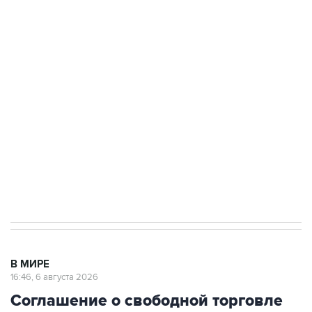
Путин сообщил о решении сосредоточить в
одних руках все службы тыла Минобороны
Как российские медицинские технологии
выходят на мировые рынки
Социальная реклама, АНО «Национальные приоритеты».
ИНН 7725383515 Erid: F7NfYUJCUneVdTRF8PRs
Трамп заявил, что переговоры с Ираном
начнутся в понедельник
В МИРЕ
16:46, 6 августа 2026
Соглашение о свободной торговле