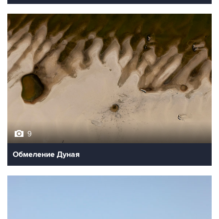
9
Обмеление Дуная