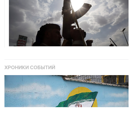
ХРОНИКИ СОБЫТИЙ
❮
❯