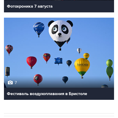
Фотохроника 7 августа
7
Фестиваль воздухоплавания в Бристоле