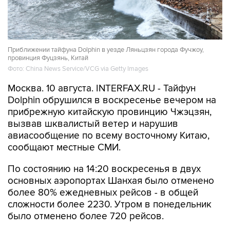
Приближении тайфуна Dolphin в уезде Ляньцзян города Фучжоу,
провинция Фуцзянь, Китай
Фото: China News Service/VCG via Getty Images
Москва. 10 августа. INTERFAX.RU - Тайфун
Dolphin обрушился в воскресенье вечером на
прибрежную китайскую провинцию Чжэцзян,
вызвав шквалистый ветер и нарушив
авиасообщение по всему восточному Китаю,
сообщают местные СМИ.
По состоянию на 14:20 воскресенья в двух
основных аэропортах Шанхая было отменено
более 80% ежедневных рейсов - в общей
сложности более 2230. Утром в понедельник
было отменено более 720 рейсов.