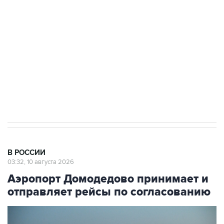
Беспилотные технологии и ИИ на службе у
электросетевых объектов и агрокомплексов
Социальная реклама, АНО «Национальные приоритеты».
ИНН 7725383515 Erid: F7NfYUJCUneVdwcydK6A
Путин вывел "Шереметьево" из
стратегического списка с целью снять
препятствие для приватизации
В РОССИИ
03:32, 10 августа 2026
Аэропорт Домодедово принимает и
отправляет рейсы по согласованию