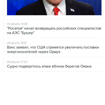
09 августа, 14:08
"Росатом" начал возвращать российских специалистов
на АЭС "Бушер"
08 августа, 18:57
Вэнс заявил, что США стремятся увеличить поставки
энергоносителей через Ормуз
08 августа, 17:03
Судно подверглось атаке вблизи берегов Омана
08 августа, 15:45
В "Газпроме" заявили, что ситуация с закачкой газа в
хранилища Европы усугубляется
08 августа, 15:21
Аракчи заявил, что Иран и Оман близки к соглашению
по Ормузскому проливу