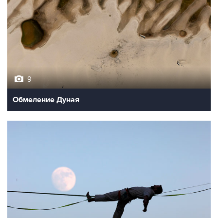
9
Обмеление Дуная