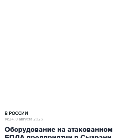
подростков, готовивших теракт на объекте
Росгвардии
Беспилотные технологии и ИИ на службе у
электросетевых объектов и агрокомплексов
Социальная реклама, АНО «Национальные приоритеты».
ИНН 7725383515 Erid: F7NfYUJCUneVdwcydK6A
Кабмин РФ разрешил до 1 июля 2027 года
импорт, выпуск и обращение бензина Евро 2,
Евро 3, Евро 4
В РОССИИ
14:24, 8 августа 2026
Оборудование на атакованном
БПЛА предприятии в Сызрани