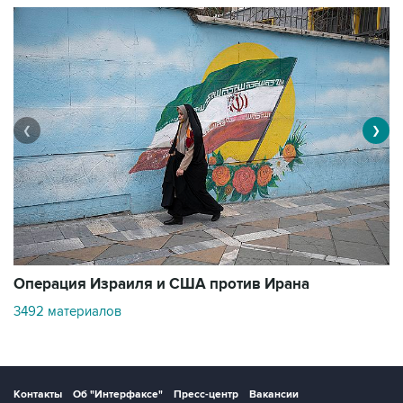
❮
❯
В
Операция Израиля и США против Ирана
11
3492 материалов
Контакты
Об "Интерфаксе"
Пресс-центр
Вакансии