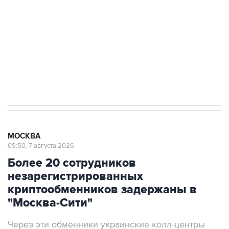
Беспилотные технологии и ИИ на службе у
электросетевых объектов и агрокомплексов
Социальная реклама, АНО «Национальные приоритеты».
ИНН 7725383515 Erid: F7NfYUJCUneVdwcydK6A
Аксенов сообщил о четвертом погибшем в
результате атаки ВСУ на Крым
МОСКВА
09:50, 7 августа 2026
Более 20 сотрудников
незарегистрированных
криптообменников задержаны в
"Москва-Сити"
Через эти обменники украинские колл-центры