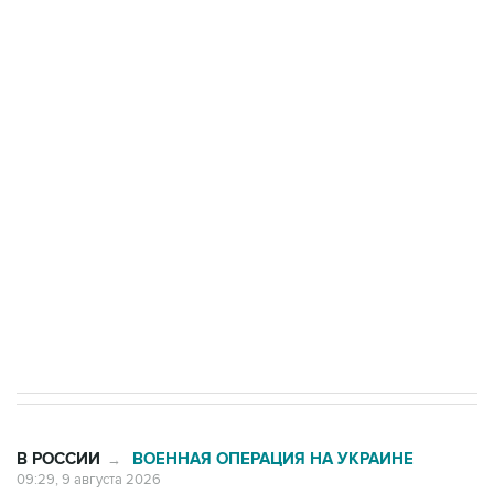
Росгвардии
Промышленное предприятие в Самарской
области подверглось атаке БПЛА
Беспилотные технологии и ИИ на службе у
электросетевых объектов и агрокомплексов
Социальная реклама, АНО «Национальные приоритеты».
ИНН 7725383515 Erid: F7NfYUJCUneVdwcydK6A
Кабмин РФ разрешил до 1 июля 2027 года
импорт, выпуск и обращение бензина Евро 2,
Евро 3, Евро 4
В РОССИИ
ВОЕННАЯ ОПЕРАЦИЯ НА УКРАИНЕ
→
09:29, 9 августа 2026