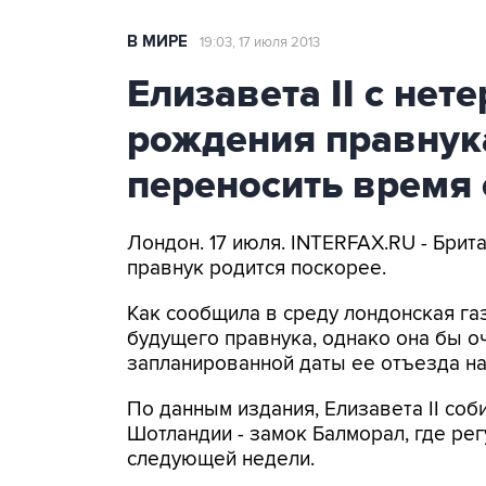
В МИРЕ
19:03, 17 июля 2013
Елизавета II с нет
рождения правнука
переносить время 
Лондон. 17 июля. INTERFAX.RU - Брита
правнук родится поскорее.
Как сообщила в среду лондонская га
будущего правнука, однако она бы о
запланированной даты ее отъезда на
По данным издания, Елизавета II со
Шотландии - замок Балморал, где ре
следующей недели.