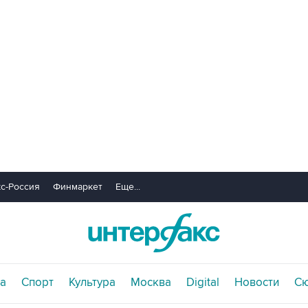
с-Россия
Финмаркет
Еще...
а
Спорт
Культура
Москва
Digital
Новости
С