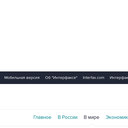
Мобильная версия
Об "Интерфаксе"
Interfax.com
Интерфак
Главное
В России
В мире
Экономик