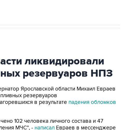
ласти ликвидировали
вных резервуаров НПЗ
убернатор Ярославской области Михаил Евраев
опливных резервуаров
агоревшихся в результате
падения обломков
ено 102 человека личного состава и 47
ления МЧС", -
написал
Евраев в мессенджере