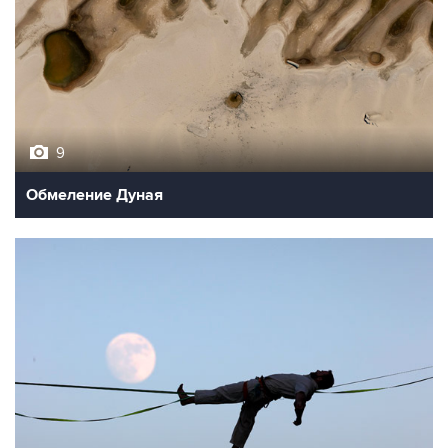
9
Обмеление Дуная