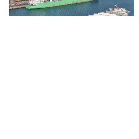
ХРОНИКИ СОБЫТИЙ
❮
❯