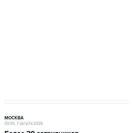
ФСБ сообщила о задержании в Приморье
подростков, готовивших теракт на объекте
Росгвардии
Беспилотные технологии и ИИ на службе у
электросетевых объектов и агрокомплексов
Социальная реклама, АНО «Национальные приоритеты».
ИНН 7725383515 Erid: F7NfYUJCUneVdwcydK6A
Аксенов сообщил о четвертом погибшем в
результате атаки ВСУ на Крым
МОСКВА
09:50, 7 августа 2026