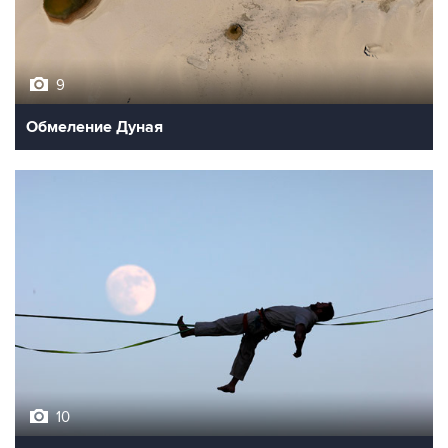
9
Обмеление Дуная
10