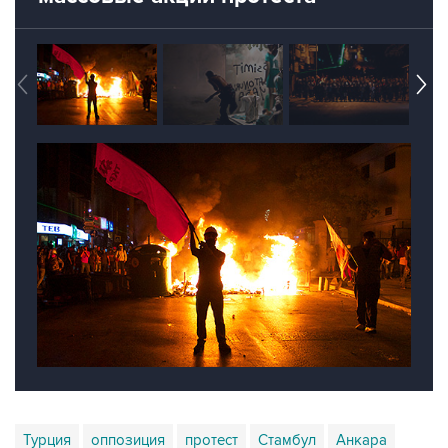
Турция
оппозиция
протест
Стамбул
Анкара