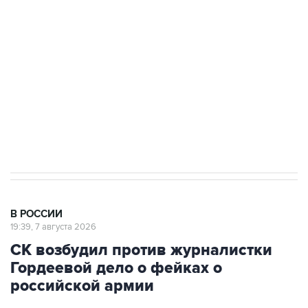
Росгвардии
Беспилотные технологии и ИИ на службе у
электросетевых объектов и агрокомплексов
Социальная реклама, АНО «Национальные приоритеты».
ИНН 7725383515 Erid: F7NfYUJCUneVdwcydK6A
Аксенов сообщил о четвертом погибшем в
результате атаки ВСУ на Крым
В РОССИИ
19:39, 7 августа 2026
СК возбудил против журналистки
Гордеевой дело о фейках о
российской армии