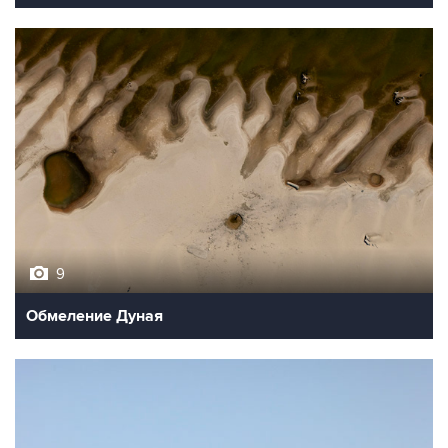
9
Обмеление Дуная