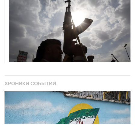
ХРОНИКИ СОБЫТИЙ
❮
❯