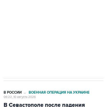
Число жертв атаки БПЛА на Белгород выросло
до пяти
Беспилотные технологии и ИИ на службе у
электросетевых объектов и агрокомплексов
Социальная реклама, АНО «Национальные приоритеты».
ИНН 7725383515 Erid: F7NfYUJCUneVdwcydK6A
Путин вывел "Шереметьево" из
стратегического списка с целью снять
препятствие для приватизации
В РОССИИ
ВОЕННАЯ ОПЕРАЦИЯ НА УКРАИНЕ
→
06:22, 10 августа 2026
В Севастополе после падения