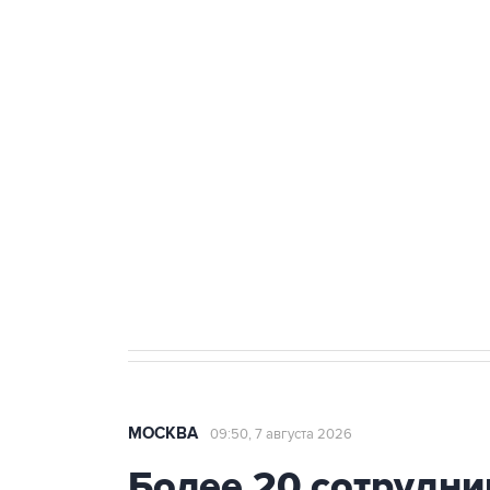
ФСБ сообщила о задержании в 
теракт на объекте Росгвардии
Как российские медицинские т
Социальная реклама, АНО «Национальные приоритеты».
И
Аксенов сообщил о четвертом п
Крым
МОСКВА
09:50, 7 августа 2026
Более 20 сотрудни