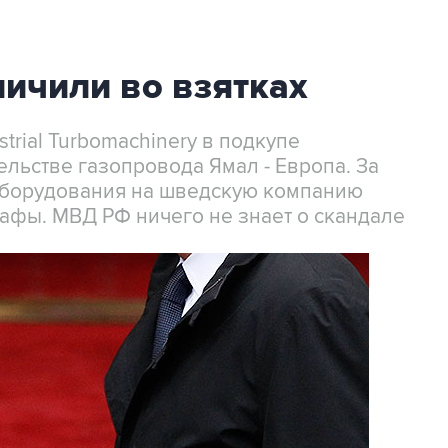
личили во взятках
trial Turbomachinery в подкупе
ельстве газопровода Ямал - Европа. За
оборудования на шведскую компанию
фы. МВД РФ ничего не знает о скандале