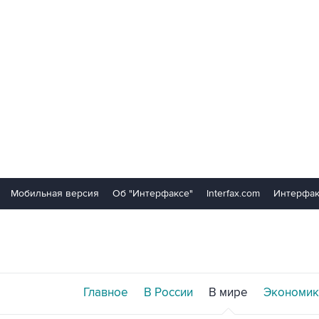
Мобильная версия
Об "Интерфаксе"
Interfax.com
Интерфак
Главное
В России
В мире
Экономик