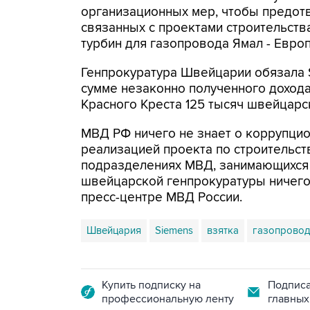
организационных мер, чтобы предот
связанных с проектами строительств
турбин для газопровода Ямал - Европ
Генпрокуратура Швейцарии обязала S
сумме незаконно полученного доход
Красного Креста 125 тысяч швейцарск
МВД РФ ничего не знает о коррупцио
реализацией проекта по строительств
подразделениях МВД, занимающихся 
швейцарской генпрокуратуры ничего 
пресс-центре МВД России.
Швейцария
Siemens
взятка
газопровод
Купить подписку на
Подписа
профессиональную ленту
главных