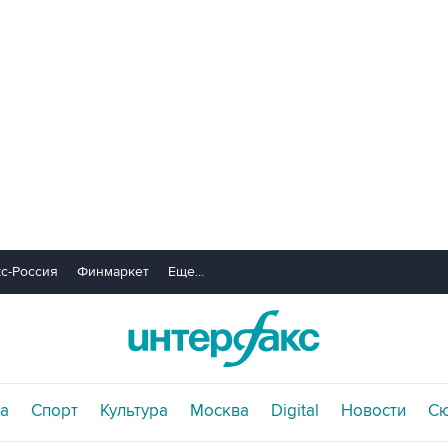
с-Россия
Финмаркет
Еще...
а
Спорт
Культура
Москва
Digital
Новости
С