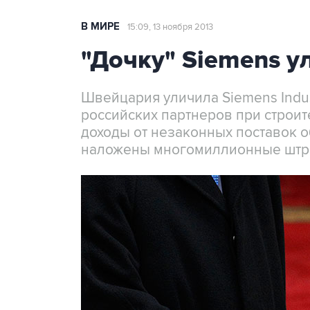
В МИРЕ
15:09, 13 ноября 2013
"Дочку" Siemens у
Швейцария уличила Siemens Indus
российских партнеров при строит
доходы от незаконных поставок 
наложены многомиллионные штра