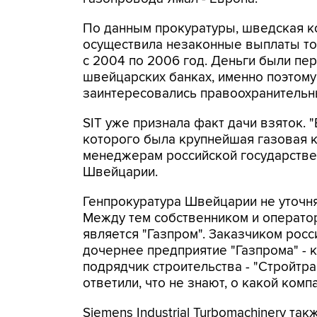
По данным прокуратуры, шведская ко
осуществила незаконные выплаты то
с 2004 по 2006 год. Деньги были пе
швейцарских банках, именно поэтом
заинтересовались правоохранительн
SIT уже признала факт дачи взяток. 
которого была крупнейшая газовая к
менеджерам российской государствен
Швейцарии.
Генпрокуратура Швейцарии не уточняе
Между тем собственником и операто
является "Газпром". Заказчиком рос
дочернее предприятие "Газпрома" - 
подрядчик строительства - "Стройтра
ответили, что не знают, о какой ком
Siemens Industrial Turbomachinery та