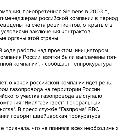
мпания, приобретенная Siemens в 2003 г.,
п-менеджерам российской компании в период
реведены на счета реципиентов, открытые в
у условиями заключения контрактов
ые органы этой страны.
"В ходе работы над проектом, инициатором
омпания России, взятки были выплачены топ-
ной компании", - сообщает генпрокуратура
т, о какой российской компании идет речь.
ром газопровода на территории России
сийского участка газопровода выступало
компания "Ямалгазинвест". Генеральный
нсгаз". В пресс-службе "Газпрома" BBC
пании говорит швейцарская прокуратура.
кже признала, что не приняла всех необходимых