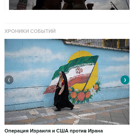
ХРОНИКИ СОБЫТИЙ
❮
❯
В
Операция Израиля и США против Ирана