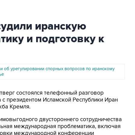
судили иранскую
ику и подготовку к
 об урегулировании спорных вопросов по иранскому
ье
четверг состоялся телефонный разговор
а с президентом Исламской Республики Иран
жба Кремля.
имовыгодного двустороннего сотрудничества
альная международная проблематика, включая
отовки международной конференции