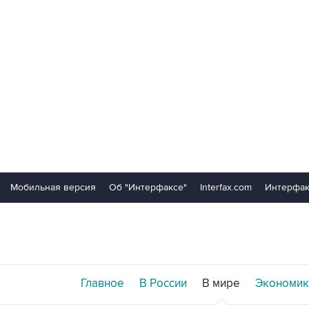
Мобильная версия
Об "Интерфаксе"
Interfax.com
Интерфак
Главное
В России
В мире
Экономик