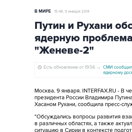
В МИРЕ
15:48, 9 января 2014
Путин и Рухани об
ядерную проблемат
"Женеве-2"
Есть обновление от 19:56
→
СМИ сообщили
ядерному дос
Москва. 9 января. INTERFAX.RU - В 
президента России Владимира Путин
Хасаном Рухани, сообщила пресс-слу
"Обсуждались вопросы развития вза
в различных областях, а также акту
ситуацию в Сирии в контексте подг