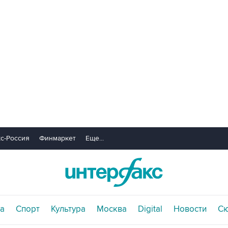
с-Россия
Финмаркет
Еще...
а
Спорт
Культура
Москва
Digital
Новости
С