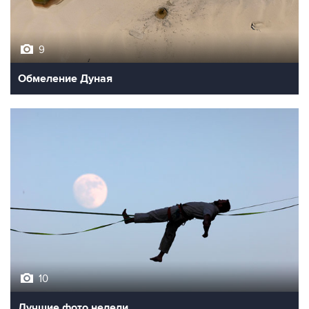
9
Обмеление Дуная
10
Лучшие фото недели