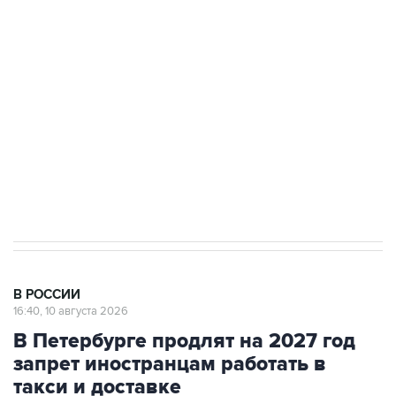
до пяти
Беспилотные технологии и ИИ на службе у
электросетевых объектов и агрокомплексов
Социальная реклама, АНО «Национальные приоритеты».
ИНН 7725383515 Erid: F7NfYUJCUneVdwcydK6A
Путин вывел "Шереметьево" из
стратегического списка с целью снять
препятствие для приватизации
В РОССИИ
16:40, 10 августа 2026
В Петербурге продлят на 2027 год
запрет иностранцам работать в
такси и доставке