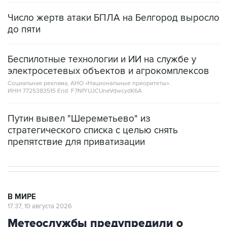
Число жертв атаки БПЛА на Белгород выросло
до пяти
Беспилотные технологии и ИИ на службе у
электросетевых объектов и агрокомплексов
Социальная реклама, АНО «Национальные приоритеты».
ИНН 7725383515 Erid: F7NfYUJCUneVdwcydK6A
Путин вывел "Шереметьево" из
стратегического списка с целью снять
препятствие для приватизации
В МИРЕ
17:37, 10 августа 2026
Метеослужбы предупредили о