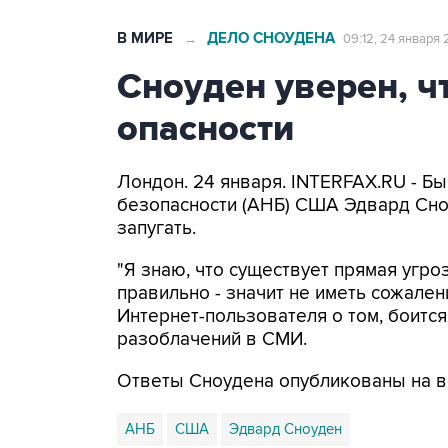
В МИРЕ
ДЕЛО СНОУДЕНА
→
09:12, 24 января 
Сноуден уверен, ч
опасности
Лондон. 24 января. INTERFAX.RU - Б
безопасности (АНБ) США Эдвард Сноу
запугать.
"Я знаю, что существует прямая угроз
правильно - значит не иметь сожалени
Интернет-пользователя о том, боится
разоблачений в СМИ.
Ответы Сноудена опубликованы на 
АНБ
США
Эдвард Сноуден