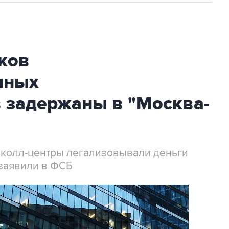
ков
нных
 задержаны в "Москва-
 колл-центры легализовывали деньги
заявили в ФСБ