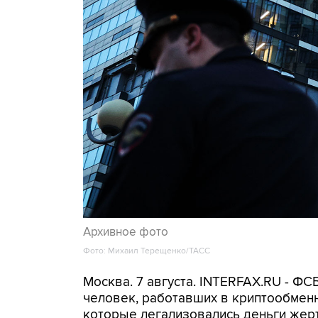
Архивное фото
Фото: Михаил Терещенко/ТАСС
Москва. 7 августа. INTERFAX.RU - Ф
человек, работавших в криптообменн
которые легализовались деньги же