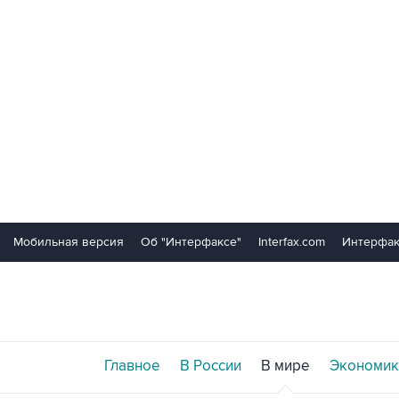
Мобильная версия
Об "Интерфаксе"
Interfax.com
Интерфак
Главное
В России
В мире
Экономик