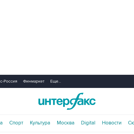
с-Россия
Финмаркет
Еще...
а
Спорт
Культура
Москва
Digital
Новости
С