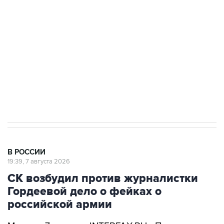
Беспилотные технологии и ИИ на службе у
электросетевых объектов и агрокомплексов
Социальная реклама, АНО «Национальные приоритеты».
ИНН 7725383515 Erid: F7NfYUJCUneVdwcydK6A
Аксенов сообщил о четвертом погибшем в
результате атаки ВСУ на Крым
В РОССИИ
19:39, 7 августа 2026
СК возбудил против журналистки
Гордеевой дело о фейках о
российской армии
Москва. 7 августа. INTERFAX.RU - Против
уехавшей из РФ журналистки Катерины