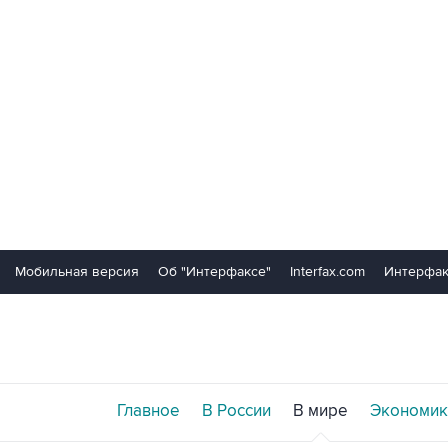
Мобильная версия
Об "Интерфаксе"
Interfax.com
Интерфак
Главное
В России
В мире
Экономик