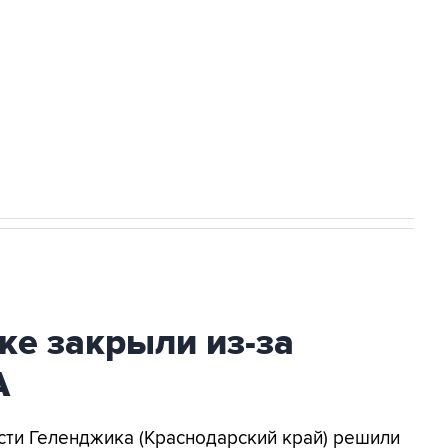
а службе у электросетевых объектов и
НН 7725383515 Erid: F7NfYUJCUneVdwcydK6A
2027 года импорт, выпуск и обращение
ке закрыли из-за
А
асти Геленджика (Краснодарский край) решили