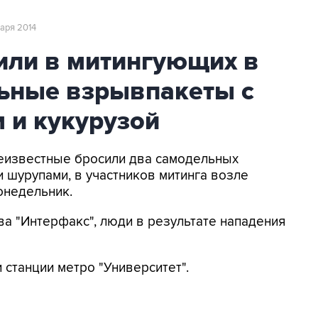
варя 2014
или в митингующих в
ьные взрывпакеты с
 и кукурузой
Неизвестные бросили два самодельных
и шурупами, в участников митинга возле
онедельник.
ва "Интерфакс", люди в результате нападения
станции метро "Университет".