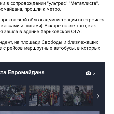
ки в сопровождении "ультрас" "Металлиста",
ромайдана, прошли к метро.
 Харьковской облгосадминистрации выстроился
 касками и щитами). Вскоре после того, как
ия зашла в здание Харьковской ОГА.
ондент, на площади Свободы и близлежащих
ые с рейсов маршрутные автобусы, в которых
ста Евромайдана
5