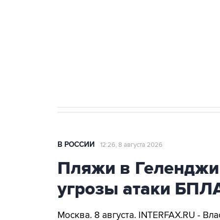
Беспилотные технологии и ИИ н
агрокомплексов
Социальная реклама, АНО «Национальные приоритеты».
И
Кабмин РФ разрешил до 1 июля 
бензина Евро 2, Евро 3, Евро 4
В РОССИИ
12:26, 8 августа 2026
Пляжи в Геленджи
угрозы атаки БПЛ
Москва. 8 августа. INTERFAX.RU - Вл