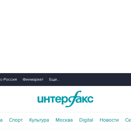
с-Россия
Финмаркет
Еще...
а
Спорт
Культура
Москва
Digital
Новости
С