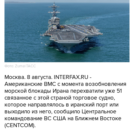
Фото: Zuma\ТАСС
Москва. 8 августа. INTERFAX.RU -
Американские ВМС с момента возобновления
морской блокады Ирана перехватили уже 51
связанное с этой страной торговое судно,
которое направлялось в иранский порт или
выходило из него, сообщило Центральное
командование ВС США на Ближнем Востоке
(CENTCOM).
"По состоянию на 7 августа силы CENTCOM
перенаправили 51 коммерческое судно,