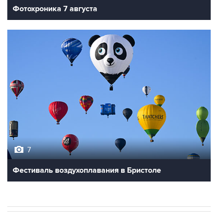
Фотохроника 7 августа
7
Фестиваль воздухоплавания в Бристоле