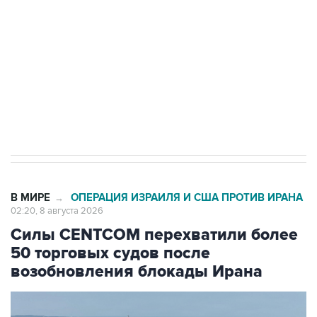
Беспилотные технологии и ИИ на службе у
электросетевых объектов и агрокомплексов
Социальная реклама, АНО «Национальные приоритеты».
ИНН 7725383515 Erid: F7NfYUJCUneVdwcydK6A
Кабмин РФ разрешил до 1 июля 2027 года
импорт, выпуск и обращение бензина Евро 2,
Евро 3, Евро 4
В МИРЕ
ОПЕРАЦИЯ ИЗРАИЛЯ И США ПРОТИВ ИРАНА
→
02:20, 8 августа 2026
Силы CENTCOM перехватили более
50 торговых судов после
возобновления блокады Ирана