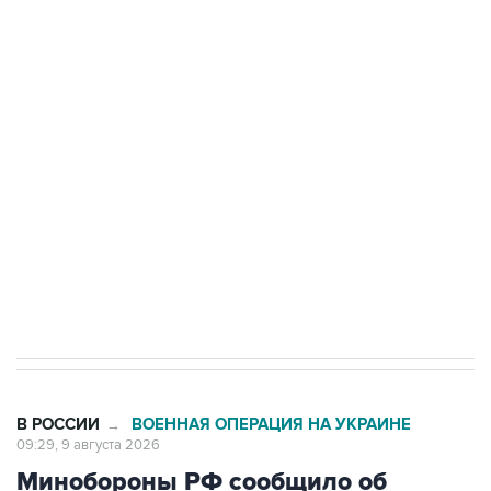
Промышленное предприятие в Самарской
области подверглось атаке БПЛА
Беспилотные технологии и ИИ на службе у
электросетевых объектов и агрокомплексов
Социальная реклама, АНО «Национальные приоритеты».
ИНН 7725383515 Erid: F7NfYUJCUneVdwcydK6A
Кабмин РФ разрешил до 1 июля 2027 года
импорт, выпуск и обращение бензина Евро 2,
Евро 3, Евро 4
В РОССИИ
ВОЕННАЯ ОПЕРАЦИЯ НА УКРАИНЕ
→
09:29, 9 августа 2026
Минобороны РФ сообщило об